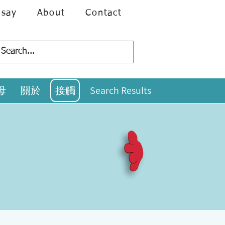
 say
About
Contact
母
關於
接觸
Search Results