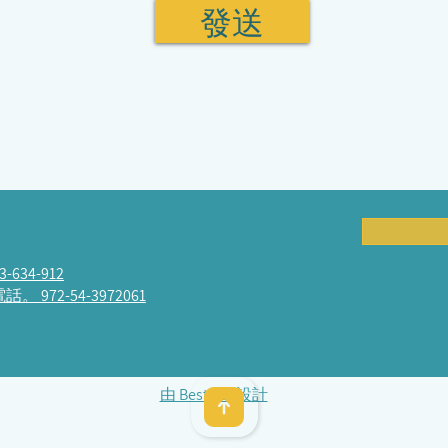
發送
3-634-912
話。 972-54-3972061
由 BestSite 設計