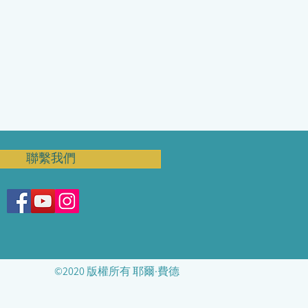
聯繫我們
​©2020 版權所有 耶爾·費德