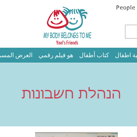
People
ية اطفال
كتاب أطفال
هو فيلم رقمي
العرض المس
הנהלת חשבונות