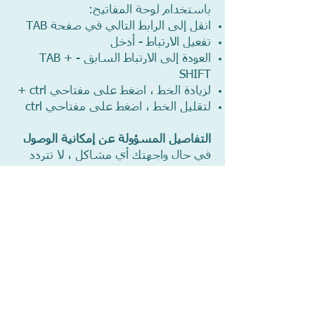
باستخدام لوحة المفاتيح:
انقل إلى الرابط التالي في صفحة TAB
تفعيل الارتباط - أدخل
العودة إلى الارتباط السابق - TAB +
SHIFT
لزيادة الخط ، اضغط على مفتاحي ctrl +
لتقليل الخط ، اضغط على مفتاحي ctrl
التفاصيل المسؤولة عن إمكانية الوصول
في حال واجهتك أي مشاكل ، لا تتردد
في الاتصال بنا
نواصل بذل الكثير من الجهد في إتاحة
الوصول إلى الموقع. على الرغم من ذلك
، من الممكن أن يتعذر الوصول إلى أجزاء
معينة من الموقع.
إذا اكتشفت مشكلة ، أو إذا كنت ترغب
في التعليق أو طرح الأسئلة ، يسعدنا أن
نسمع منك:
الاسم: ياعيل