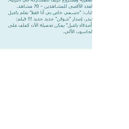
القطرية ومشروع كريف للمشاركة في التربية.
العدد الأقصى للمشاهدين – 70 مشاهد.
كتاب: "جسمي خاص بي أنا فقط" بقلم ياعيل
فيدر، إصدار "شوقن" جديد جديد !!! فيلم:
"أصدقاء ياعيل" يمكن تحميله الآن كملف على
الحاسوب الألي.
This show is intended for children age
3-8
Yaelfriends1@gmail.com
Yael Feder CEO -
tel
972 523-634-
912