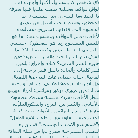
لأي شخص أن يلمسها، لكنها واجهت في
الواقع مواقف مختلفة يصعب عليها فيها معرفة
ما الجيد وما السىء، وما المسموح وما
المحظور، وعندما تبحث أسيل عن دميتها
المحبوبة التي فقدتها، تسترجع بمساعدة
الأطفال نفس المواقف ويتعلمون معًا: -ما هو
اللمس المسموح وما هو المحظور؟ -جسمي
خاص بي أنا فقط. -متى وكيف نقول لا؟ -ما
الفرق بين السر الجيد والسر السىء؟ -من
نخبره بالسر السىء؟ كتابة وإخراج: ياعيل
فيدر كلمات وألحان: ياعيل فيدر ترجمة إلى
العربية: حنان جبيلي عابد المراجعة اللغوية:
أمل أبو زيدان ترجمة الأغاني: وسام أبو زهيه
إعداد: درور دروري ديكور وعرائس: أدريانا مورينو
ينتظر الأطفال تجربة تعليمية ممتعة، مصحوبة
بالأغاني، والكثير من المرح، والديكورالملوّن،
وتنوع كبير من العرائس والأدوات. تمت كتابة
المسرحية بالتعاون مع "رابطة سلامة الطفل"
و"قسم منع الاعتداء الجنسي" في وزارة
التعليم. المسرحية مصرح بها من سلة الثقافة