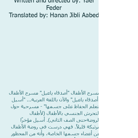
Written and directed by: Yael
Feder
Translated by: Hanan Jibli Aabed
مسرح الأطفال "أصدقاء ياعيل" مسرح الأطفال
"أصدقاء ياعيل" والآن باللغة العربية... "أسيل
تتعلم الحفاظ على جسمها" - مسرحية حول
التحرش الجنسي بالأطفال (لأطفال
الروضةحتى الصف الثاني). أسيل مؤخرًا
مرتبكة قليلًا. فهي درست في روضة الأطفال
عن أعضاء جسمها الخاصة، وأنه من المحظور